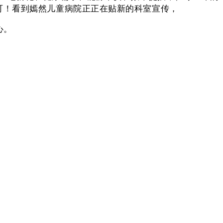
可！看到嫣然儿童病院正正在贴新的科室宣传，
心。